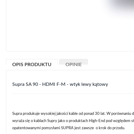
Przejdź
na
OPIS PRODUKTU
OPINIE
początek
galerii
Supra SA 90 - HDMI F-M - wtyk lewy kątowy
Supra produkuje wysokiej jakości kable od ponad 30 lat. W porównaniu do
wyraża się o kablach Supry jako o produktach High-End pod względem stos
opatentowanymi pomysłami SUPRA jest zawsze o krok do przodu.