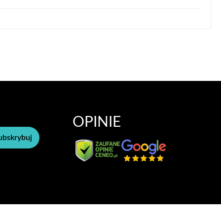
OPINIE
ubskrybuj