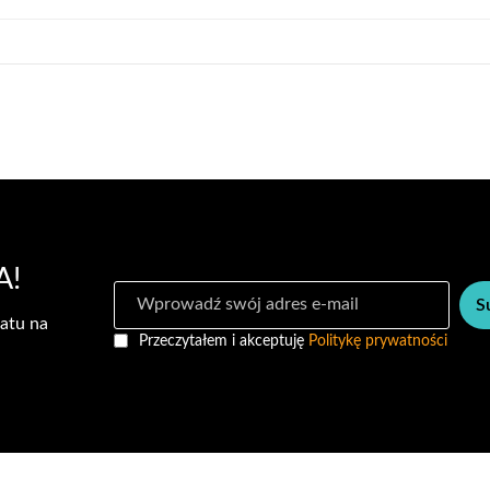
A!
S
S
u
atu na
b
Przeczytałem i akceptuję
Politykę prywatności
s
k
r
y
b
u
j