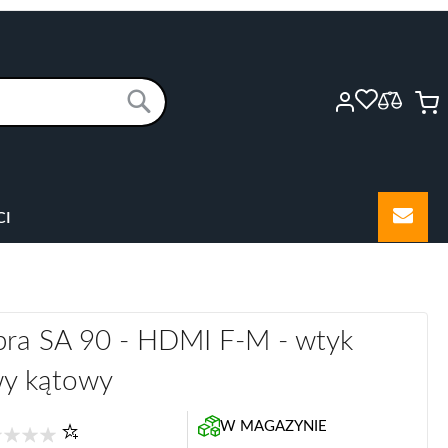
M
Szukaj
CI
pra SA 90 - HDMI F-M - wtyk
wy kątowy
W MAGAZYNIE