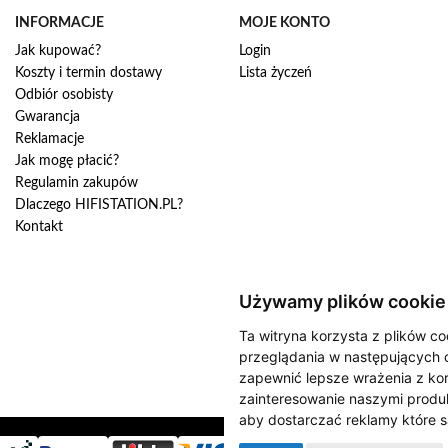
n
INFORMACJE
MOJE KONTO
a
Jak kupować?
Login
s
Koszty i termin dostawy
Lista życzeń
z
Odbiór osobisty
n
Gwarancja
e
w
Reklamacje
s
Jak mogę płacić?
l
Regulamin zakupów
e
Dlaczego HIFISTATION.PL?
t
Kontakt
t
e
r
:
Używamy plików cookie
Ta witryna korzysta z plików co
przeglądania w następujących 
zapewnić lepsze wrażenia z kor
zainteresowanie naszymi produk
aby dostarczać reklamy które s