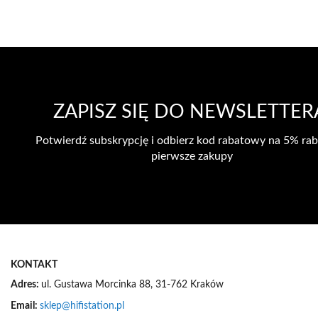
listy
życzeń
ZAPISZ SIĘ DO NEWSLETTER
Potwierdź subskrypcję i odbierz kod rabatowy na 5% rab
pierwsze zakupy
KONTAKT
Adres:
ul. Gustawa Morcinka 88, 31-762 Kraków
Email:
sklep@hifistation.pl