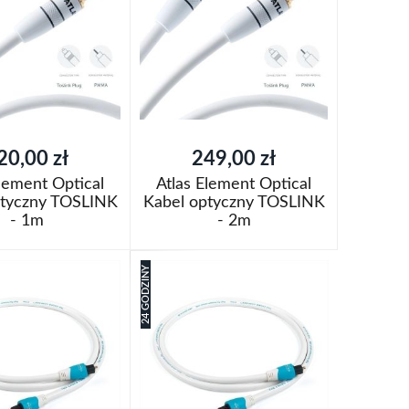
listy
życzeń
20,00 zł
249,00 zł
Element Optical
Atlas Element Optical
ptyczny TOSLINK
Kabel optyczny TOSLINK
- 1m
- 2m
oszyka
Dodaj do koszyka
24 GODZINY
Dodaj
aj
do
Porównaj
listy
życzeń