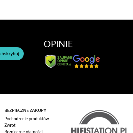
listy
życzeń
OPINIE
ubskrybuj
BEZPIECZNE ZAKUPY
Pochodzenie produktów
Zwrot
Bezpieczne płatności