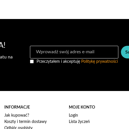
listy
listy
życzeń
życzeń
A!
S
S
u
atu na
b
Przeczytałem i akceptuję
Politykę prywatności
s
k
r
y
b
u
j
n
INFORMACJE
MOJE KONTO
a
Jak kupować?
Login
s
Koszty i termin dostawy
Lista życzeń
z
Odbiór osobisty
n