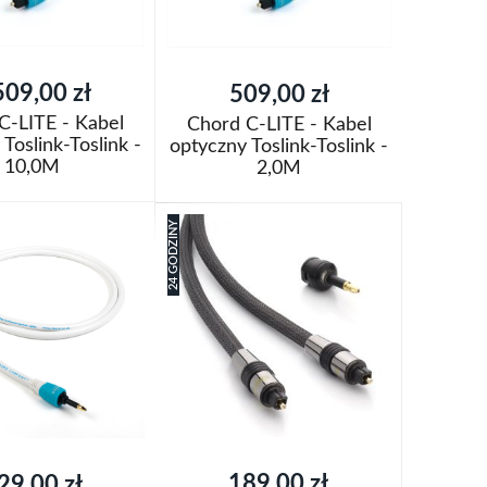
509,00 zł
509,00 zł
C-LITE - Kabel
Chord C-LITE - Kabel
Toslink-Toslink -
optyczny Toslink-Toslink -
10,0M
2,0M
oszyka
Dodaj do koszyka
24 GODZINY
Dodaj
aj
do
Porównaj
listy
życzeń
189,00 zł
29,00 zł