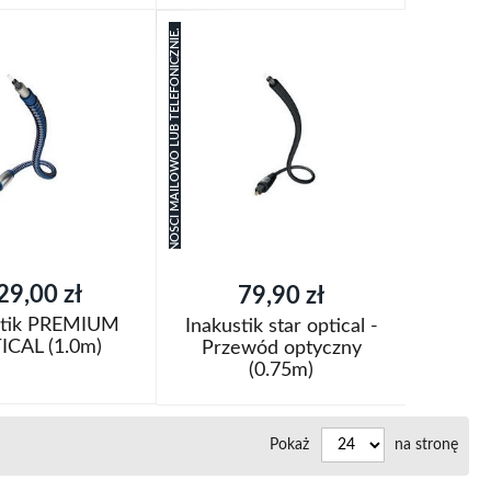
oszyka
Dodaj do koszyka
ZAPYTAJ O PLANOWANY TERMIN DOSTĘPNOŚCI MAILOWO LUB TELEFONICZNIE.
Dodaj
aj
do
Porównaj
listy
życzeń
29,00 zł
79,90 zł
stik PREMIUM
Inakustik star optical -
ICAL (1.0m)
Przewód optyczny
(0.75m)
oszyka
Dodaj do koszyka
Dodaj
Pokaż
na stronę
aj
do
Porównaj