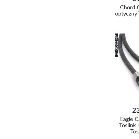
Chord C
optyczny 
Dodaj do k
24 GODZINY
Dodaj
do
Porówna
listy
życzeń
23
Eagle C
Toslink
Tos