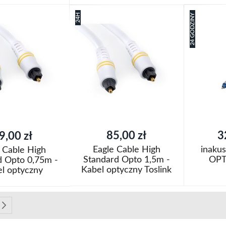
oszyka
Dodaj do k
Dodaj do koszyka
24H
24 GODZINY
Dodaj
Dodaj
j
do
Porówn
do
Porównaj
listy
listy
życzeń
życzeń
85,00 zł
3
9,00 zł
Eagle Cable High
inaku
 Cable High
Standard Opto 1,5m -
OPT
d Opto 0,75m -
Kabel optyczny Toslink
l optyczny
Dodaj do koszyka
Dodaj do k
oszyka
Dodaj
Dodaj
czytasz stronę
na
Strona
Następne
do
Porównaj
do
Porówn
j