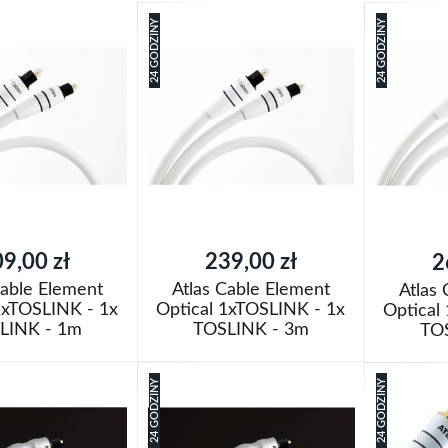
24 GODZINY
24 GODZINY
9,00 zł
239,00 zł
2
Cable Element
Atlas Cable Element
Atlas
1xTOSLINK - 1x
Optical 1xTOSLINK - 1x
Optical
LINK - 1m
TOSLINK - 3m
TO
oszyka
Dodaj do koszyka
Dodaj do k
24 GODZINY
24 GODZINY
Dodaj
Dodaj
j
do
Porównaj
do
Porówn