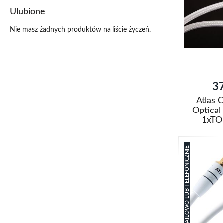
listy
Ulubione
życzeń
Nie masz żadnych produktów na liście życzeń.
37
Atlas 
Optical
1xTO
Dodaj do k
Dodaj
do
Porówna
listy
życzeń