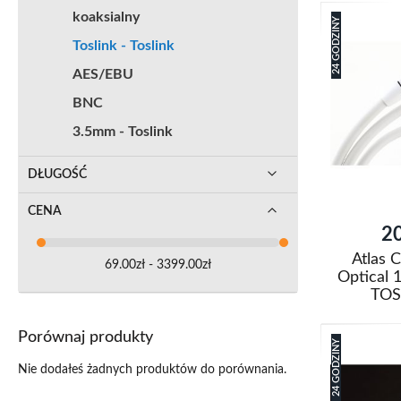
koaksialny
24 GODZINY
Toslink - Toslink
AES/EBU
BNC
3.5mm - Toslink
DŁUGOŚĆ
CENA
20
Atlas 
69.00zł - 3399.00zł
Optical 
TOS
Dodaj do k
Porównaj produkty
24 GODZINY
Dodaj
Nie dodałeś żadnych produktów do porównania.
do
Porówna