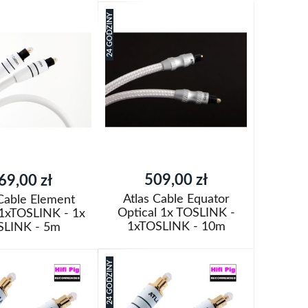
24 GODZINY
509,00 zł
69,00 zł
Atlas Cable Equator
 Cable Element
Optical 1x TOSLINK -
 1xTOSLINK - 1x
1xTOSLINK - 10m
SLINK - 5m
Dodaj do koszyka
oszyka
24 GODZINY
Dodaj
do
Porównaj
aj