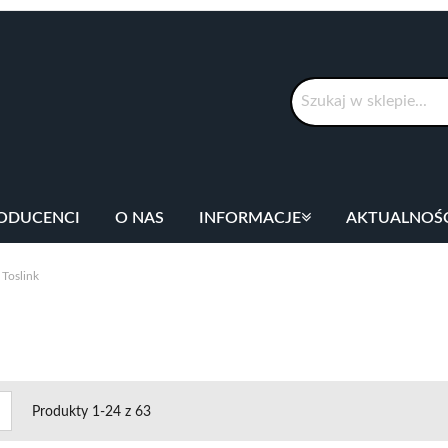
Szukaj
ODUCENCI
O NAS
INFORMACJE
AKTUALNOŚ
 Toslink
cz
Lista
Produkty
1
-
24
z
63