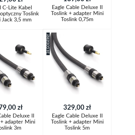
Eagle Cable Deluxe II
 C-Lite Kabel
Toslink + adapter Mini
optyczny Toslink
Toslink 0,75m
i Jack 3,5 mm
Dodaj do koszyka
oszyka
24 GODZINY
Dodaj
do
Porównaj
aj
listy
życzeń
79,00 zł
329,00 zł
Cable Deluxe II
Eagle Cable Deluxe II
 + adapter Mini
Toslink + adapter Mini
oslink 3m
Toslink 5m