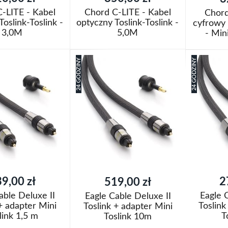
-LITE - Kabel
Chord C-LITE - Kabel
Chord
Toslink-Toslink -
optyczny Toslink-Toslink -
cyfrowy 
3,0M
5,0M
- Min
oszyka
Dodaj do koszyka
Dodaj do k
24 GODZINY
24 GODZINY
Dodaj
Dodaj
j
do
Porównaj
do
Porówn
listy
listy
życzeń
życzeń
9,00 zł
2
519,00 zł
able Deluxe II
Eagle 
Eagle Cable Deluxe II
 + adapter Mini
Toslink
Toslink + adapter Mini
link 1,5 m
T
Toslink 10m