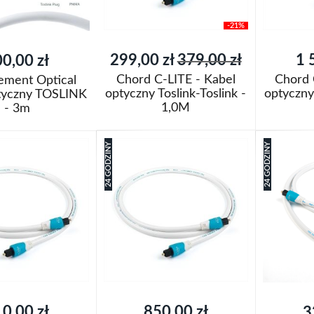
-21%
Cena
299,00 zł
379,00 zł
1 
0,00 zł
promocyjna
Chord C-LITE - Kabel
Chord 
lement Optical
optyczny Toslink-Toslink -
optyczny 
tyczny TOSLINK
1,0M
- 3m
Dodaj do koszyka
Dodaj do k
oszyka
24 GODZINY
24 GODZINY
Dodaj
Dodaj
do
Porównaj
do
Porówn
j
listy
listy
życzeń
życzeń
0,00 zł
850,00 zł
3