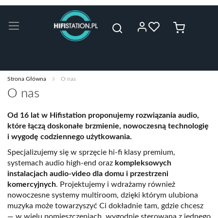
Przejdź
do
Mój koszyk
treści
Szukaj
Strona Główna
O nas
O nas
Od 16 lat w
Hifistation
proponujemy rozwiązania audio,
które łączą doskonałe brzmienie, nowoczesną technologię
i wygodę codziennego użytkowania.
Specjalizujemy się w sprzęcie hi-fi klasy premium,
systemach audio high-end oraz
kompleksowych
instalacjach audio-video dla domu i przestrzeni
komercyjnych
. Projektujemy i wdrażamy również
nowoczesne systemy multiroom, dzięki którym ulubiona
muzyka może towarzyszyć Ci dokładnie tam, gdzie chcesz
— w wielu pomieszczeniach, wygodnie sterowana z jednego