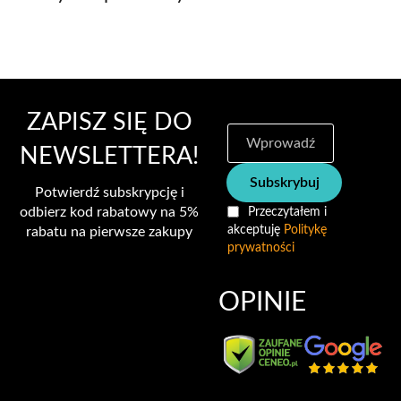
ZAPISZ SIĘ DO
S
u
NEWSLETTERA!
b
Subskrybuj
s
Potwierdź subskrypcję i
k
odbierz kod rabatowy na 5%
Przeczytałem i
r
akceptuję
Politykę
rabatu na pierwsze zakupy
y
prywatności
b
u
j
OPINIE
n
a
s
z
n
e