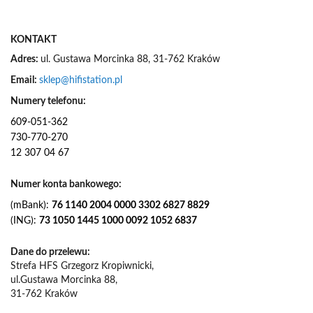
w
s
KONTAKT
l
e
Adres:
ul. Gustawa Morcinka 88, 31-762 Kraków
t
Email:
sklep@hifistation.pl
t
e
Numery telefonu:
r
609-051-362
:
730-770-270
12 307 04 67
Numer konta bankowego:
(mBank):
76 1140 2004 0000 3302 6827 8829
(ING):
73 1050 1445 1000 0092 1052 6837
Dane do przelewu:
Strefa HFS Grzegorz Kropiwnicki,
ul.Gustawa Morcinka 88,
31-762 Kraków