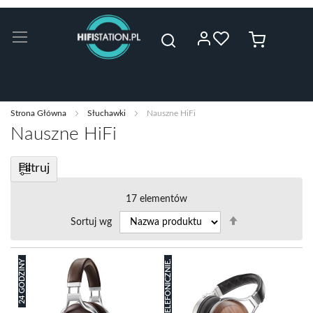
Przejdź
do
Mój koszyk
treści
Szukaj
Strona Główna
Słuchawki
Nauszne HiFi
Nauszne HiFi
Filtruj
17
elementów
Ustaw
Sortuj wg
kierunek
malejący
24 GODZINY