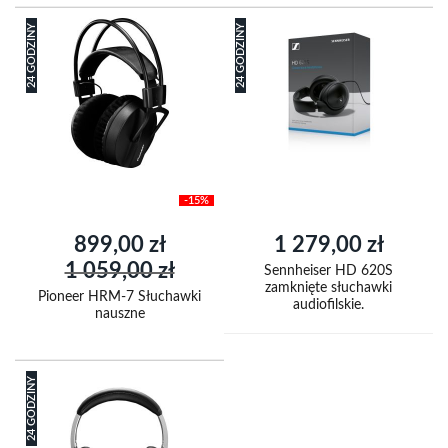
24 GODZINY
24 GODZINY
-15%
Cena
899,00 zł
1 279,00 zł
promocyjna
1 059,00 zł
Sennheiser HD 620S
zamknięte słuchawki
Pioneer HRM-7 Słuchawki
audiofilskie.
nauszne
24 GODZINY