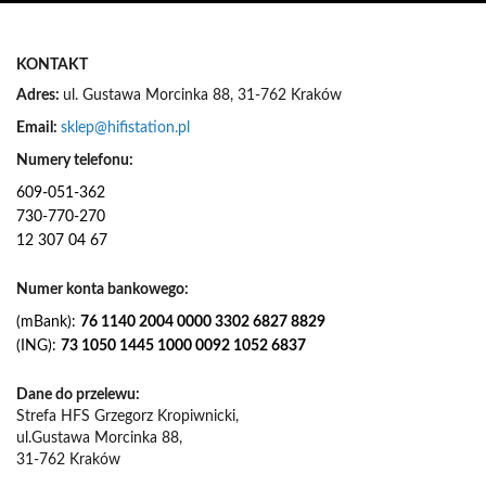
e
w
s
KONTAKT
l
e
Adres:
ul. Gustawa Morcinka 88, 31-762 Kraków
t
Email:
sklep@hifistation.pl
t
e
Numery telefonu:
r
609-051-362
:
730-770-270
12 307 04 67
Numer konta bankowego:
(mBank):
76 1140 2004 0000 3302 6827 8829
(ING):
73 1050 1445 1000 0092 1052 6837
Dane do przelewu:
Strefa HFS Grzegorz Kropiwnicki,
ul.Gustawa Morcinka 88,
31-762 Kraków