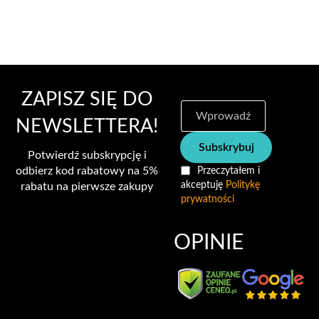
ZAPISZ SIĘ DO
S
u
NEWSLETTERA!
b
Subskrybuj
s
Potwierdź subskrypcję i
k
odbierz kod rabatowy na 5%
Przeczytałem i
r
akceptuję
Politykę
rabatu na pierwsze zakupy
y
prywatności
b
u
j
OPINIE
n
a
s
z
n