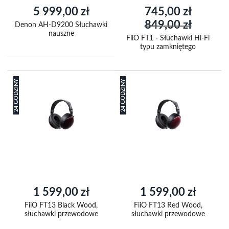
Cena
5 999,00 zł
745,00 zł
promocyjna
849,00 zł
Denon AH-D9200 Słuchawki
nauszne
FiiO FT1 - Słuchawki Hi-Fi
typu zamkniętego
24 GODZINY
24 GODZINY
1 599,00 zł
1 599,00 zł
FiiO FT13 Black Wood,
FiiO FT13 Red Wood,
słuchawki przewodowe
słuchawki przewodowe