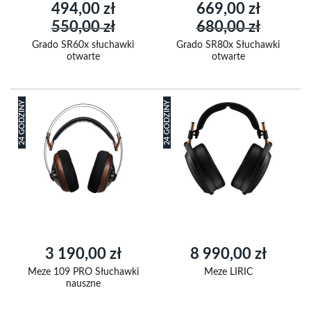
Cena
Cena
494,00 zł
669,00 zł
promocyjna
promocyjna
550,00 zł
680,00 zł
Grado SR60x słuchawki
Grado SR80x Słuchawki
otwarte
otwarte
24 GODZINY
24 GODZINY
3 190,00 zł
8 990,00 zł
Meze 109 PRO Słuchawki
Meze LIRIC
nauszne