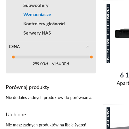
Subwoofery
ZAPYTAJ O PLANOWANY TERMIN DOSTĘPNOŚCI MAILOWO LUB TELEFONICZNIE.
Wzmacniacze
Kontrolery głośności
Serwery NAS
CENA
299.00zł - 6154.00zł
6 1
Apar
Porównaj produkty
Nie dodałeś żadnych produktów do porównania.
Dodaj do k
24 GODZINY
Dodaj
Ulubione
do
Porówna
Nie masz żadnych produktów na liście życzeń.