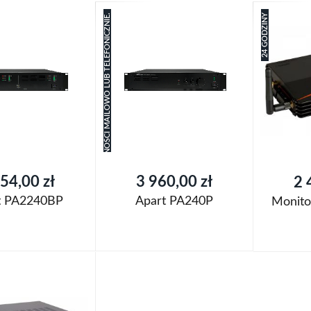
ZAPYTAJ O PLANOWANY TERMIN DOSTĘPNOŚCI MAILOWO LUB TELEFONICZNIE.
24 GODZINY
54,00 zł
3 960,00 zł
2 
t PA2240BP
Apart PA240P
Monito
oszyka
Dodaj do koszyka
Dodaj do k
Dodaj
Dodaj
j
do
Porównaj
do
Porówn