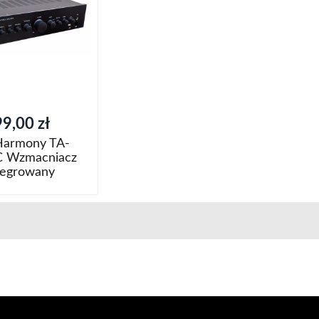
listy
listy
życzeń
życzeń
9,00 zł
Harmony TA-
 Wzmacniacz
tegrowany
oszyka
j