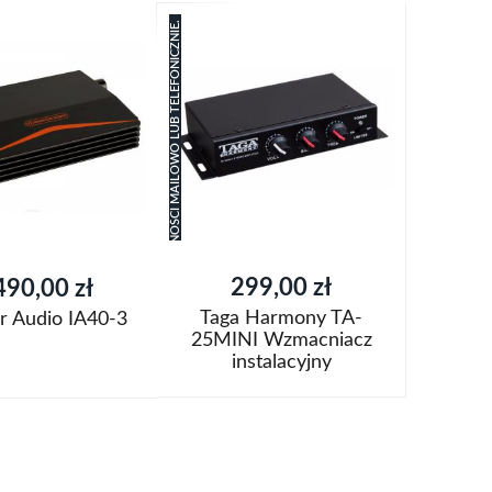
ZAPYTAJ O PLANOWANY TERMIN DOSTĘPNOŚCI MAILOWO LUB TELEFONICZNIE.
299,00 zł
490,00 zł
Taga Harmony TA-
r Audio IA40-3
25MINI Wzmacniacz
instalacyjny
oszyka
Brak
w
magazynie
Dodaj
aj