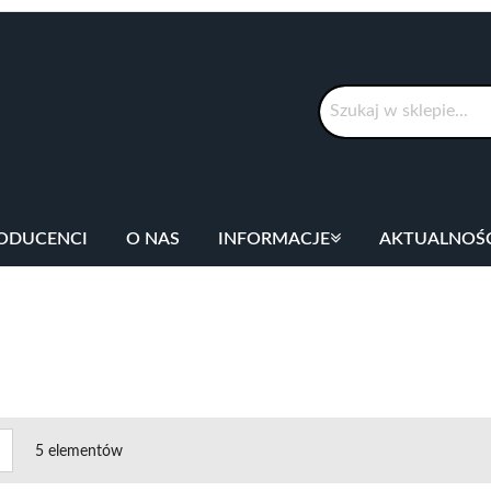
Szukaj
ODUCENCI
O NAS
INFORMACJE
AKTUALNOŚ
cz
Lista
5
elementów