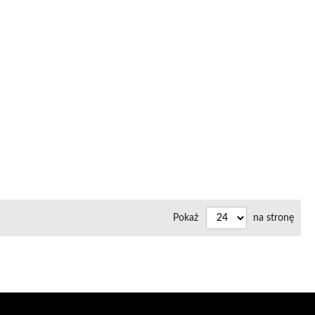
do
Porównaj
listy
życzeń
Pokaż
na stronę