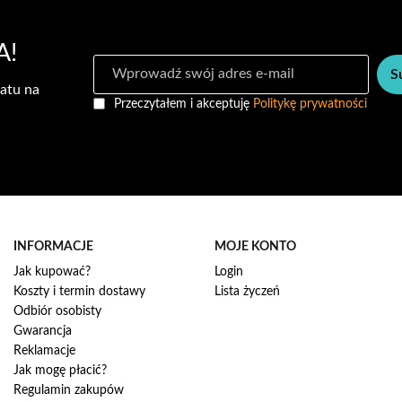
A!
S
S
u
atu na
b
Przeczytałem i akceptuję
Politykę prywatności
s
k
r
y
b
u
j
n
INFORMACJE
MOJE KONTO
a
Jak kupować?
Login
s
Koszty i termin dostawy
Lista życzeń
z
Odbiór osobisty
n
Gwarancja
e
w
Reklamacje
s
Jak mogę płacić?
l
Regulamin zakupów