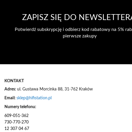
ZAPISZ SIĘ DO NEWSLETTER
Potwierdź subskrypcję i odbierz kod rabatowy na 5% rab
pierwsze zakupy
KONTAKT
Adres:
ul. Gustawa Morcinka 88, 31-762 Kraków
Email:
sklep@hifistation.pl
Numery telefonu:
609-051-362
730-770-270
12 307 04 67