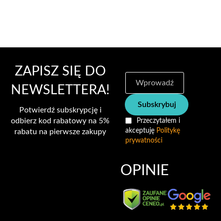
ZAPISZ SIĘ DO
S
u
NEWSLETTERA!
b
Subskrybuj
s
Potwierdź subskrypcję i
k
odbierz kod rabatowy na 5%
Przeczytałem i
r
akceptuję
Politykę
rabatu na pierwsze zakupy
y
prywatności
b
u
j
OPINIE
n
a
s
z
n