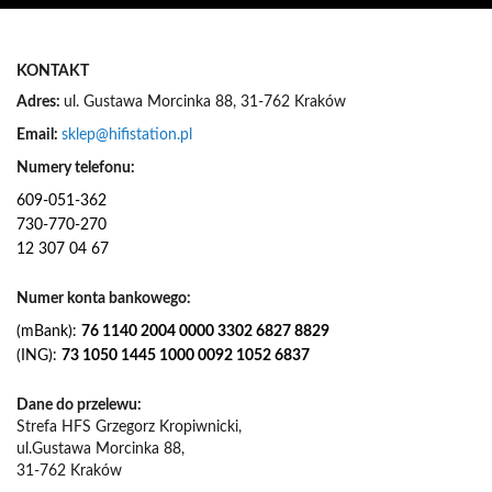
e
w
s
KONTAKT
l
e
Adres:
ul. Gustawa Morcinka 88, 31-762 Kraków
t
Email:
sklep@hifistation.pl
t
e
Numery telefonu:
r
609-051-362
:
730-770-270
12 307 04 67
Numer konta bankowego:
(mBank):
76 1140 2004 0000 3302 6827 8829
(ING):
73 1050 1445 1000 0092 1052 6837
Dane do przelewu:
Strefa HFS Grzegorz Kropiwnicki,
ul.Gustawa Morcinka 88,
31-762 Kraków