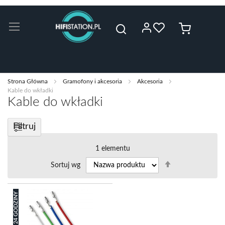
Przejdź
do
Mój koszyk
treści
Szukaj
Strona Główna
Gramofony i akcesoria
Akcesoria
Kable do wkładki
Kable do wkładki
Filtruj
1
elementu
Ustaw
Sortuj wg
kierunek
malejący
24 GODZINY