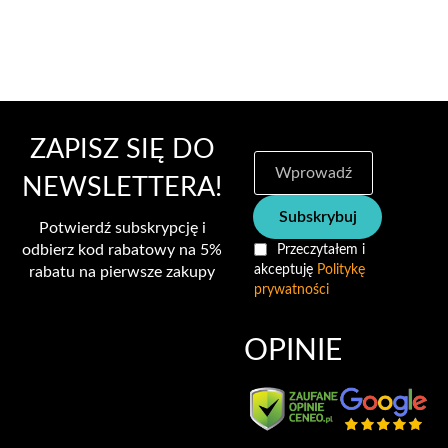
ZAPISZ SIĘ DO
S
u
NEWSLETTERA!
b
Subskrybuj
s
Potwierdź subskrypcję i
k
odbierz kod rabatowy na 5%
Przeczytałem i
r
akceptuję
Politykę
rabatu na pierwsze zakupy
y
prywatności
b
u
j
OPINIE
n
a
s
z
n