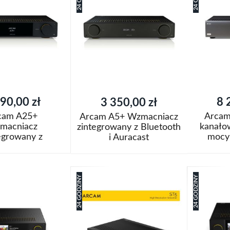
j
listy
listy
życzeń
życzeń
90,00 zł
8 
3 350,00 zł
cam A25+
Arcam
Arcam A5+ Wzmacniacz
macniacz
kanało
zintegrowany z Bluetooth
egrowany z
mocy 
i Auracast
th i Auracast
Dodaj do k
Dodaj do koszyka
Dodaj
Dodaj
24 GODZINY
24 GODZINY
do
Porówn
do
Porównaj
j
listy
listy
życzeń
życzeń