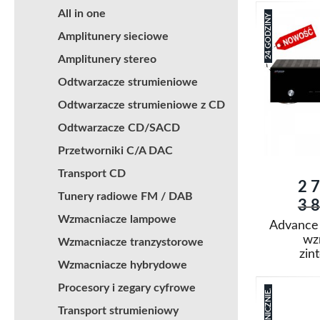
All in one
24 GODZINY
Amplitunery sieciowe
Amplitunery stereo
Odtwarzacze strumieniowe
Odtwarzacze strumieniowe z CD
Odtwarzacze CD/SACD
Przetworniki C/A DAC
Transport CD
Cena
2 7
promo
Tunery radiowe FM / DAB
3 8
Wzmacniacze lampowe
Advance 
wz
Wzmacniacze tranzystorowe
zin
Wzmacniacze hybrydowe
Dodaj do k
Procesory i zegary cyfrowe
Dodaj
Transport strumieniowy