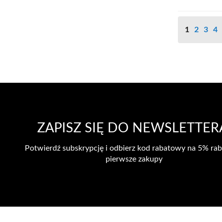
Dodaj do k
Strona
Dodaj
Aktualnie 
Strona
Stro
St
1
2
3
4
do
Porówna
listy
życzeń
ZAPISZ SIĘ DO NEWSLETTER
Potwierdź subskrypcję i odbierz kod rabatowy na 5% rab
pierwsze zakupy