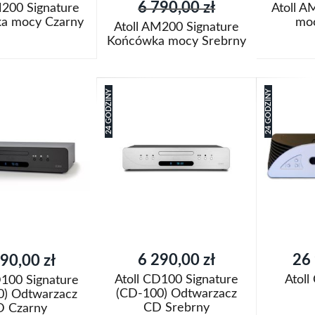
6 790,00 zł
M200 Signature
Atoll 
a mocy Czarny
moc
Atoll AM200 Signature
Końcówka mocy Srebrny
oszyka
Dodaj do k
Dodaj do koszyka
Dodaj
24 GODZINY
24 GODZINY
Dodaj
j
do
Porówn
do
Porównaj
listy
listy
życzeń
życzeń
6 290,00 zł
26 
90,00 zł
Atoll CD100 Signature
Atoll
D100 Signature
(CD-100) Odtwarzacz
0) Odtwarzacz
CD Srebrny
D Czarny