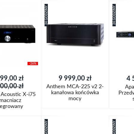
24 GODZINY
24 GODZINY
-26%
99,00 zł
9 999,00 zł
4 
cyjna
00,00 zł
Anthem MCA-225 v2 2-
Apa
kanałowa końcówka
Przed
Acoustic X-i75
mocy
macniacz
tegrowany
Dodaj do koszyka
Dodaj do k
oszyka
Dodaj
Dodaj
24 GODZINY
24 GODZINY
do
Porównaj
do
Porówn