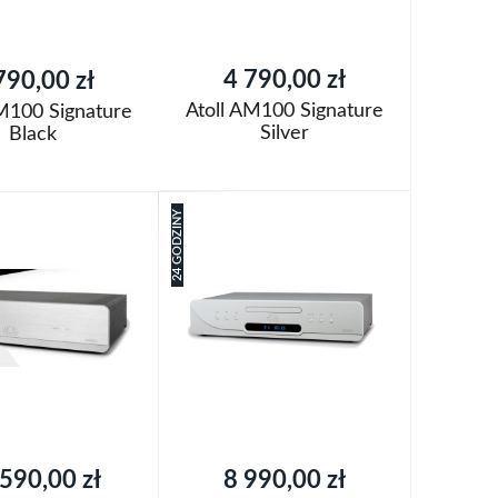
4 790,00 zł
790,00 zł
Atoll AM100 Signature
AM100 Signature
Silver
Black
Dodaj do koszyka
oszyka
24 GODZINY
Dodaj
do
Porównaj
aj
listy
życzeń
590,00 zł
8 990,00 zł