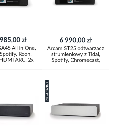
życzeń
985,00 zł
6 990,00 zł
A45 All in One,
Arcam ST25 odtwarzacz
 Spotify, Roon,
strumieniowy z Tidal,
 HDMI ARC, 2x
Spotify, Chromecast,
180W
Airplay2, Roon Ready
oszyka
Dodaj do koszyka
Dodaj
24 GODZINY
aj
do
Porównaj
listy
życzeń