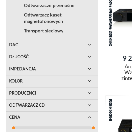
ZAPYTAJ O PLANOWANY TERMIN DOSTĘPNOŚCI MAILOWO LUB TELEFONICZNIE.
do
Porówna
Odtwarzacze przenośne
listy
Odtwarzacz kaset
magnetofonowych
życzeń
Transport sieciowy
DAC
DŁUGOŚĆ
9 2
Ar
IMPEDANCJA
Wz
zint
KOLOR
Bluetoo
Brak
w
PRODUCENCI
magazynie
24 GODZINY
ODTWARZACZ CD
Dodaj
do
Porówna
CENA
listy