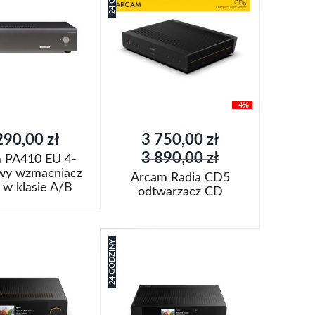
do
Porównaj
listy
życzeń
-4%
Cena
290,00 zł
3 750,00 zł
promocyjna
3 890,00 zł
 PA410 EU 4-
wy wzmacniacz
Arcam Radia CD5
w klasie A/B
odtwarzacz CD
oszyka
Dodaj do koszyka
24 GODZINY
Dodaj
aj
do
Porównaj
listy