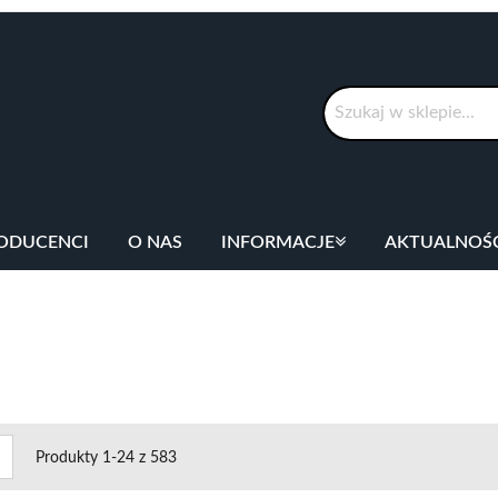
Szukaj
ODUCENCI
O NAS
INFORMACJE
AKTUALNOŚ
cz
Lista
Produkty
1
-
24
z
583