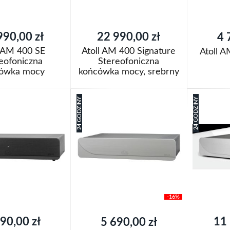
990,00 zł
22 990,00 zł
4 
l AM 400 SE
Atoll AM 400 Signature
Atoll 
eofoniczna
Stereofoniczna
ówka mocy
końcówka mocy, srebrny
oszyka
Dodaj do k
Brak
w
24 GODZINY
24 GODZINY
magazynie
Dodaj
Dodaj
j
do
Porówn
do
Porównaj
listy
listy
życzeń
życzeń
-16%
Cena
90,00 zł
11 
5 690,00 zł
promocyjna