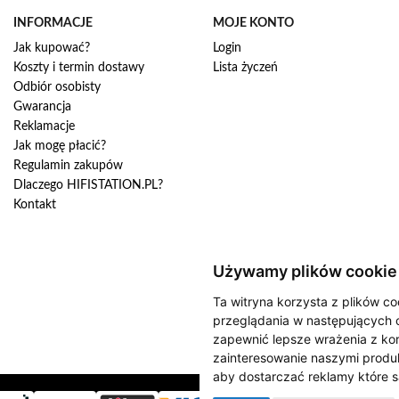
j
n
INFORMACJE
MOJE KONTO
a
Jak kupować?
Login
s
Koszty i termin dostawy
Lista życzeń
z
Odbiór osobisty
n
Gwarancja
e
w
Reklamacje
s
Jak mogę płacić?
l
Regulamin zakupów
e
Dlaczego HIFISTATION.PL?
t
Kontakt
t
e
r
:
Używamy plików cookie
Ta witryna korzysta z plików co
przeglądania w następujących 
zapewnić lepsze wrażenia z kor
zainteresowanie naszymi produk
aby dostarczać reklamy które s