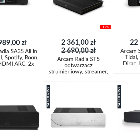
-12%
Cena
2 361,00 zł
22 
989,00 zł
promocyjna
2 690,00 zł
Arcam S
dia SA35 All in
Tidal,
l, Spotify, Roon,
Arcam Radia ST5
Dirac,
 HDMI ARC, 2x
odtwarzacz
120W
strumieniowy, streamer,
Dodaj do k
oszyka
WiFi, Roon Ready
Dodaj do koszyka
Dodaj
24 GODZINY
24 GODZINY
Dodaj
do
Porówn
j
do
Porównaj
listy
listy
życzeń
życzeń