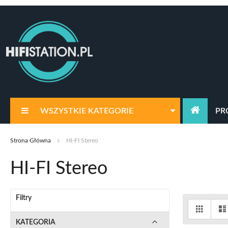
Przejdź
do
treści
WSZYSTKIE KATEGORIE
PR
Strona Główna
HI-FI Stereo
HI-FI Stereo
Filtry
Zoba
Siatka
jako
KATEGORIA