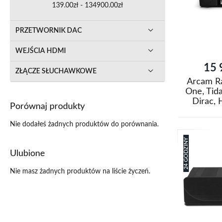
139.00zł - 134900.00zł
życzeń
PRZETWORNIK DAC
WEJŚCIA HDMI
15 
ZŁĄCZE SŁUCHAWKOWE
Arcam Ra
One, Tida
Dirac,
Porównaj produkty
Dodaj do k
Nie dodałeś żadnych produktów do porównania.
Dodaj
24 GODZINY
do
Porówna
Ulubione
listy
Nie masz żadnych produktów na liście życzeń.
życzeń