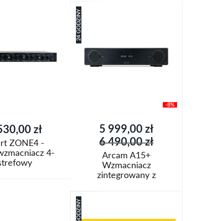
24 GODZINY
-8%
Cena
5 999,00 zł
530,00 zł
promocyjna
6 490,00 zł
rt ZONE4 -
wzmacniacz 4-
Arcam A15+
strefowy
Wzmacniacz
zintegrowany z
oszyka
Bluetooth i Auracast
Dodaj do koszyka
24 GODZINY
Dodaj
aj