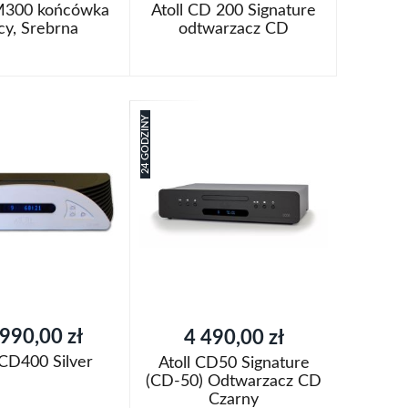
AM300 końcówka
Atoll CD 200 Signature
y, Srebrna
odtwarzacz CD
oszyka
Dodaj do koszyka
Dodaj
24 GODZINY
aj
do
Porównaj
listy
życzeń
990,00 zł
4 490,00 zł
 CD400 Silver
Atoll CD50 Signature
(CD-50) Odtwarzacz CD
Czarny