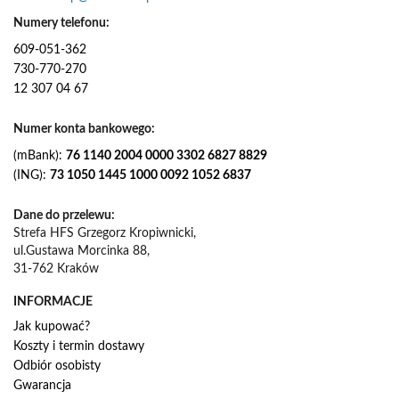
t
e
Numery telefonu:
r
609-051-362
:
730-770-270
12 307 04 67
Numer konta bankowego:
(mBank):
76 1140 2004 0000 3302 6827 8829
(ING):
73 1050 1445 1000 0092 1052 6837
Dane do przelewu:
Strefa HFS Grzegorz Kropiwnicki,
ul.Gustawa Morcinka 88,
31-762 Kraków
INFORMACJE
Jak kupować?
Koszty i termin dostawy
Odbiór osobisty
Gwarancja