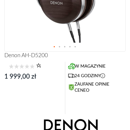
Przejdź
Denon AH-D5200
na
początek
W MAGAZYNIE
galerii
1 999,00 zł
24 GODZINY
ZAUFANE OPINIE
CENEO