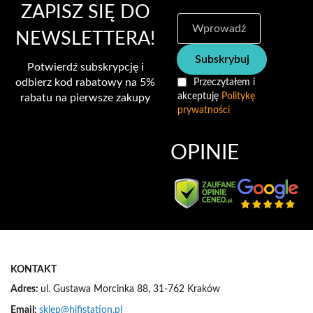
ZAPISZ SIĘ DO
S
u
NEWSLETTERA!
b
Subskrybuj
s
Potwierdź subskrypcję i
k
odbierz kod rabatowy na 5%
Przeczytałem i
r
akceptuję
Politykę
rabatu na pierwsze zakupy
y
prywatności
b
u
j
OPINIE
n
a
s
z
n
e
w
s
KONTAKT
l
e
Adres:
ul. Gustawa Morcinka 88, 31-762 Kraków
t
Email:
sklep@hifistation.pl