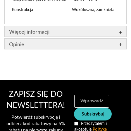
Konstrukcja
Wokółuszna, zamknięta
Więcej informacji
Opinie
ZAPISZ SIĘ DO
S
u
NEWSLETTERA!
b
Subskrybuj
s
Potwierdź subskrypcję i
k
odbierz kod rabatowy na 5%
Przeczytałem i
r
akceptuję
Politykę
rabatu na pierwsze zakupy