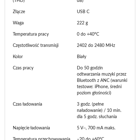
(THD)
dB)
Złącze
USB C
Waga
222 g
Temperatura pracy
0 do +40°C
Częstotliwość transmisji
2402 do 2480 MHz
Kolor
Biały
Czas pracy
Do 50 godzin
odtwarzania muzyki przez
Bluetooth z ANC (warunki
testowe: iPhone, średni
poziom głośności)
Czas ładowania
3 godz. (pełne
naładowanie) / 10 min.
dla 5 godz. słuchania
Napięcie ładowania
5 V⎓, 700 mA maks.
Temperatura przechowywania
–20 do +60°C