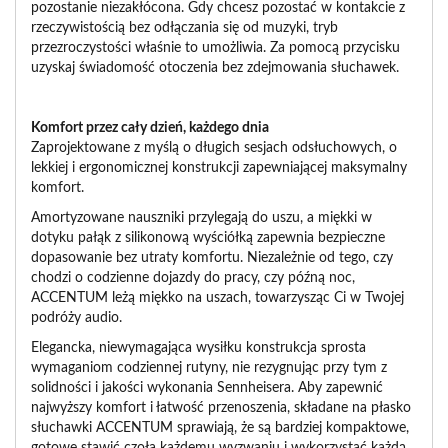
pozostanie niezakłócona. Gdy chcesz pozostać w kontakcie z
rzeczywistością bez odłączania się od muzyki, tryb
przezroczystości właśnie to umożliwia. Za pomocą przycisku
uzyskaj świadomość otoczenia bez zdejmowania słuchawek.
Komfort przez cały dzień, każdego dnia
Zaprojektowane z myślą o długich sesjach odsłuchowych, o
lekkiej i ergonomicznej konstrukcji zapewniającej maksymalny
komfort.
Amortyzowane nauszniki przylegają do uszu, a miękki w
dotyku pałąk z silikonową wyściółką zapewnia bezpieczne
dopasowanie bez utraty komfortu. Niezależnie od tego, czy
chodzi o codzienne dojazdy do pracy, czy późną noc,
ACCENTUM leżą miękko na uszach, towarzysząc Ci w Twojej
podróży audio.
Elegancka, niewymagająca wysiłku konstrukcja sprosta
wymaganiom codziennej rutyny, nie rezygnując przy tym z
solidności i jakości wykonania Sennheisera. Aby zapewnić
najwyższy komfort i łatwość przenoszenia, składane na płasko
słuchawki ACCENTUM sprawiają, że są bardziej kompaktowe,
gotowe stawić czoła każdemu wyzwaniu i wykorzystać każdą