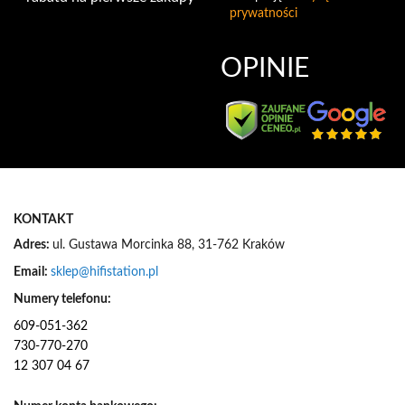
y
prywatności
b
u
j
OPINIE
n
a
s
z
n
e
w
s
KONTAKT
l
e
Adres:
ul. Gustawa Morcinka 88, 31-762 Kraków
t
Email:
sklep@hifistation.pl
t
e
Numery telefonu:
r
609-051-362
:
730-770-270
12 307 04 67