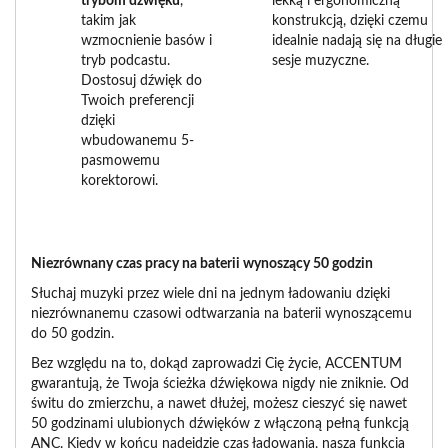
trybom dźwięku
,
lekką i ergonomiczną
takim jak
konstrukcją, dzięki czemu
wzmocnienie basów i
idealnie nadają się na długie
tryb podcastu.
sesje muzyczne.
Dostosuj dźwięk do
Twoich preferencji
dzięki
wbudowanemu 5-
pasmowemu
korektorowi.
Niezrównany czas pracy na baterii wynoszący 50 godzin
Słuchaj muzyki przez wiele dni na jednym ładowaniu dzięki
niezrównanemu czasowi odtwarzania na baterii wynoszącemu
do 50 godzin.
Bez względu na to, dokąd zaprowadzi Cię życie, ACCENTUM
gwarantują, że Twoja ścieżka dźwiękowa nigdy nie zniknie. Od
świtu do zmierzchu, a nawet dłużej, możesz cieszyć się nawet
50 godzinami ulubionych dźwięków z włączoną pełną funkcją
ANC. Kiedy w końcu nadejdzie czas ładowania, nasza funkcja