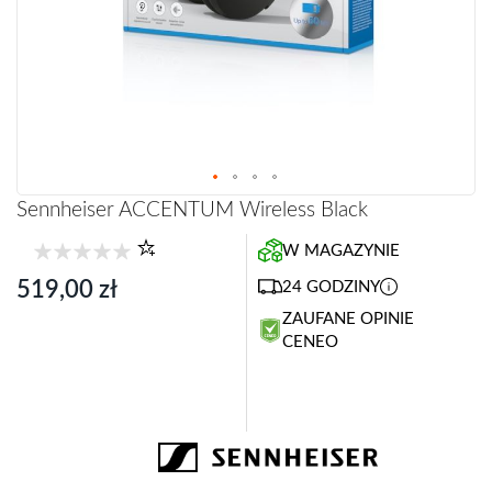
Przejdź
Sennheiser ACCENTUM Wireless Black
na
początek
W MAGAZYNIE
galerii
519,00 zł
24 GODZINY
ZAUFANE OPINIE
CENEO