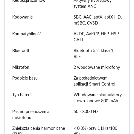
Redukcja szumów
Aktywny hybrydowy
system ANC
Kodowanie
SBC, AAC, aptX, aptX HD,
mSBC, CVSD
Kompatybilność
A2DP, AVRCP, HFP, HSP,
GATT
Bluetooth
Bluetooth 5.2, klasa 1,
BLE
Mikrofon
2 wbudowane mikrofony
Podbicie basu
Za pośrednictwem
aplikacji Smart Control
Typ baterii
Wbudowane akumulatory
litowo-jonowe 800 mAh
Pasmo przenoszenia
50 - 8000 Hz
mikrofonu
Zniekształcenia harmoniczne
< 0.3% (przy 1 kHz/100