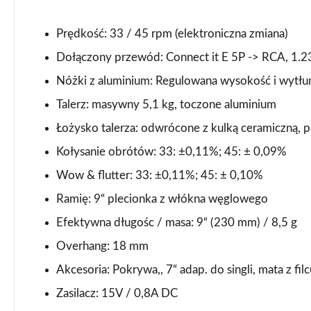
Prędkość: 33 / 45 rpm (elektroniczna zmiana)
Dołączony przewód: Connect it E 5P -> RCA, 1.
Nóżki z aluminium: Regulowana wysokość i wytłu
Talerz: masywny 5,1 kg, toczone aluminium
Łożysko talerza: odwrócone z kulką ceramiczną,
Kołysanie obrótów: 33: ±0,11%; 45: ± 0,09%
Wow & flutter: 33: ±0,11%; 45: ± 0,10%
Ramię: 9“ plecionka z włókna węglowego
Efektywna długośc / masa: 9“ (230 mm) / 8,5 g
Overhang: 18 mm
Akcesoria: Pokrywa,, 7“ adap. do singli, mata z filc
Zasilacz: 15V / 0,8A DC