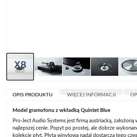
Przejdź
na
OPIS PRODUKTU
WIĘCEJ INFORMACJI
OP
początek
galerii
Model gramofonu z wkładką Quintet Blue
Pro-Ject Audio Systems jest firmą austriacką, założon
najlepszej cenie. Popyt po prostej, ale dobrze wykona
kolekcje płyt. Płyta winylowa nadal dostarcza tego cz