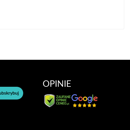
OPINIE
ubskrybuj