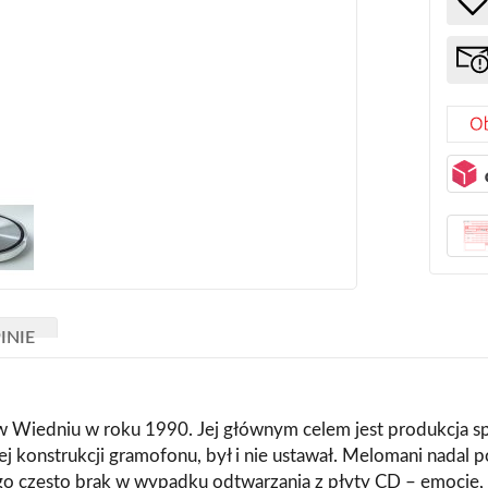
INIE
ą w Wiedniu w roku 1990. Jej głównym celem jest produkcja sp
nej konstrukcji gramofonu, był i nie ustawał. Melomani nad
ego często brak w wypadku odtwarzania z płyty CD – emocje,