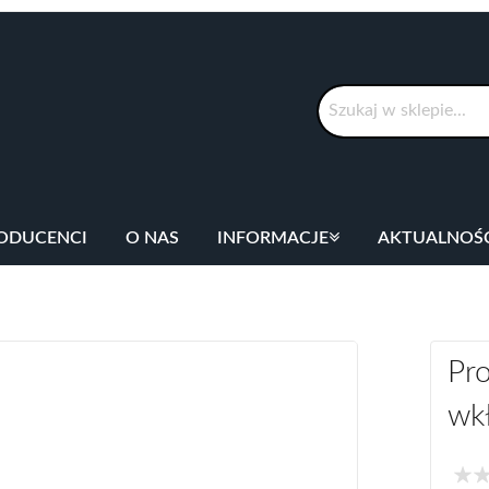
Szukaj
ODUCENCI
O NAS
INFORMACJE
AKTUALNOŚ
Pro
wk