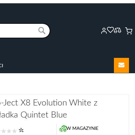
M
Szukaj
CI
-Ject X8 Evolution White z
ładka Quintet Blue
W MAGAZYNIE