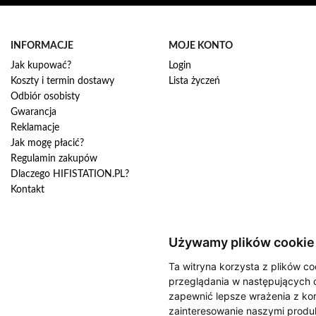
u
j
n
INFORMACJE
MOJE KONTO
a
Jak kupować?
Login
s
Koszty i termin dostawy
Lista życzeń
z
Odbiór osobisty
n
Gwarancja
e
w
Reklamacje
s
Jak mogę płacić?
l
Regulamin zakupów
e
Dlaczego HIFISTATION.PL?
t
Kontakt
t
e
r
:
Używamy plików cookie
Ta witryna korzysta z plików co
przeglądania w następujących 
zapewnić lepsze wrażenia z kor
zainteresowanie naszymi produk