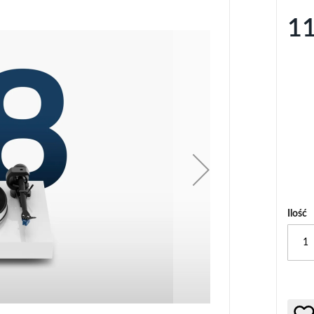
11
Ilość