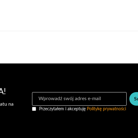
A!
S
S
u
atu na
b
Przeczytałem i akceptuję
Politykę prywatności
s
k
r
y
b