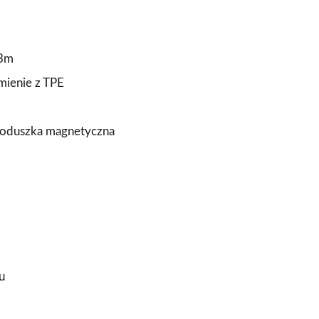
23m
mienie z TPE
 poduszka magnetyczna
u