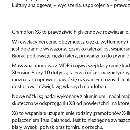
kultury analogowej – wyciszenia, uspokojenia – prawd
Gramofon X8 to prawdziwie high-endowe rozwiązanie z
W rewelacyjnej cenie otrzymujesz ciężki, wytłumiony (
jest dokładnie wyważony. Łożysko talerza jest wspie
Biorąc pod uwagę ciężki talerz, prowadzi to do płynnie 
Masywna obudowa z MDF i najwyższej klasy ramię karb
Xtension 9 czy 10 dotyczą talerza i nóżek magnetyczn
można tak naprawdę bawić się używaniem różnych mat z
dostosować dźwięk wg własnych upodobań.
Nowe nóżki są nadal wykonane z aluminium i nadal maj
skuteczna w odsprzęganiu X8 od powierzchni, na której 
X8 to wspaniałe uzupełnienie rodziny gramofonów X-li
połączeniem True Balanced. Jest to niezbędne zwłaszcz
biały wysoki połysk oraz forniru z orzechu.