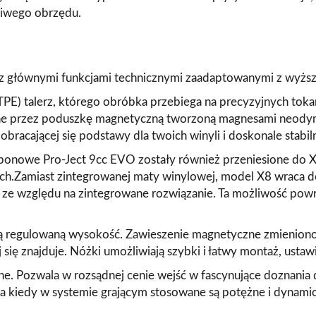
ziwego obrzędu.
 głównymi funkcjami technicznymi zaadaptowanymi z wyższy
TPE) talerz, którego obróbka przebiega na precyzyjnych tok
rane przez poduszkę magnetyczną tworzoną magnesami neody
obracającej się podstawy dla twoich winyli i doskonale stabil
onowe Pro-Ject 9cc EVO zostały również przeniesione do X
ych.Zamiast zintegrowanej maty winylowej, model X8 wraca d
e względu na zintegrowane rozwiązanie. Ta możliwość powra
ą regulowaną wysokość. Zawieszenie magnetyczne zmieniono n
się znajduje. Nóżki umożliwiają szybki i łatwy montaż, ustaw
ne. Pozwala w rozsądnej cenie wejść w fascynujące doznania
a kiedy w systemie grającym stosowane są potężne i dynamicz