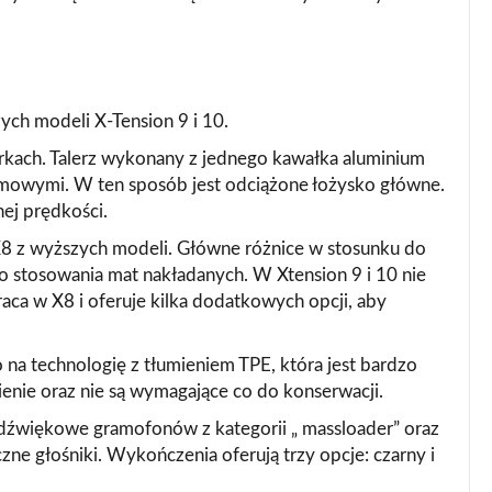
ch modeli X-Tension 9 i 10.
arkach. Talerz wykonany z jednego kawałka aluminium
mowymi. W ten sposób jest odciążone łożysko główne.
nej prędkości.
8 z wyższych modeli. Główne różnice w stosunku do
o stosowania mat nakładanych. W Xtension 9 i 10 nie
ca w X8 i oferuje kilka dodatkowych opcji, aby
a technologię z tłumieniem TPE, która jest bardzo
ienie oraz nie są wymagające co do konserwacji.
 dźwiękowe gramofonów z kategorii „ massloader” oraz
ne głośniki. Wykończenia oferują trzy opcje: czarny i