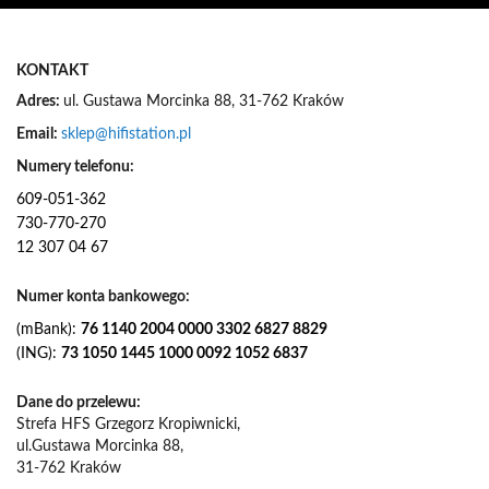
KONTAKT
Adres:
ul. Gustawa Morcinka 88, 31-762 Kraków
Email:
sklep@hifistation.pl
Numery telefonu:
609-051-362
730-770-270
12 307 04 67
Numer konta bankowego:
(mBank):
76 1140 2004 0000 3302 6827 8829
(ING):
73 1050 1445 1000 0092 1052 6837
Dane do przelewu:
Strefa HFS Grzegorz Kropiwnicki,
ul.Gustawa Morcinka 88,
31-762 Kraków