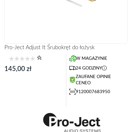
Przejdź
Pro-Ject Adjust It Śrubokręt do łożysk
na
początek
W MAGAZYNIE
galerii
145,00 zł
24 GODZINY
ZAUFANE OPINIE
CENEO
9120007683950