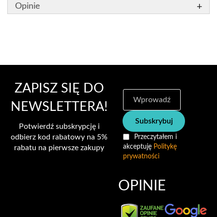
Opinie
ZAPISZ SIĘ DO
S
u
NEWSLETTERA!
b
Subskrybuj
s
Potwierdź subskrypcję i
k
odbierz kod rabatowy na 5%
Przeczytałem i
r
akceptuję
Politykę
rabatu na pierwsze zakupy
y
prywatności
b
u
j
OPINIE
n
a
s