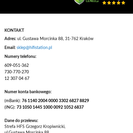
z
n
e
w
s
KONTAKT
l
e
Adres:
ul. Gustawa Morcinka 88, 31-762 Kraków
t
Email:
sklep@hifistation.pl
t
e
Numery telefonu:
r
609-051-362
:
730-770-270
12 307 04 67
Numer konta bankowego:
(mBank):
76 1140 2004 0000 3302 6827 8829
(ING):
73 1050 1445 1000 0092 1052 6837
Dane do przelewu:
Strefa HFS Grzegorz Kropiwnicki,
ul.Gustawa Morcinka 88,