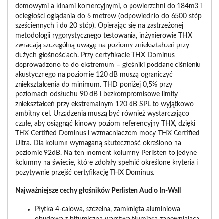
domowymi a kinami komercyjnymi, o powierzchni do 184m3 i
odległości oglądania do 6 metrów (odpowiednio do 6500 stóp
sześciennych i do 20 stóp). Opierając się na zastrzeżonej
metodologii rygorystycznego testowania, inżynierowie THX
zwracają szczególną uwagę na poziomy zniekształceń przy
dużych głośnościach. Przy certyfikacie THX Dominus
doprowadzono to do ekstremum – głośniki poddane ciśnieniu
akustycznego na poziomie 120 dB muszą ograniczyć
zniekształcenia do minimum. THD poniżej 0,5% przy
poziomach odsłuchu 90 dB i bezkompromisowe limity
zniekształceń przy ekstremalnym 120 dB SPL to wyjątkowo
ambitny cel. Urządzenia muszą być również wystarczająco
czułe, aby osiągnąć kinowy poziom referencyjny THX, dzięki
THX Certified Dominus i wzmacniaczom mocy THX Certified
Ultra. Dla kolumn wymaganą skuteczność określono na
poziomie 92dB. Na ten moment kolumny Perlisten to jedyne
kolumny na świecie, które zdołały spełnić określone kryteria i
pozytywnie przejść certyfikację THX Dominus.
Najważniejsze cechy głośników Perlisten Audio In-Wall
Płytka 4-calowa, szczelna, zamknięta aluminiowa