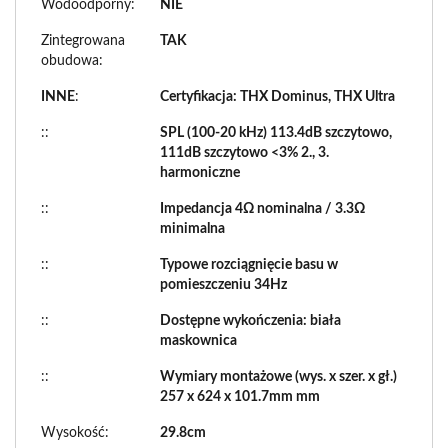
Wodoodporny:
NIE
Zintegrowana
TAK
obudowa:
INNE
:
Certyfikacja: THX Dominus, THX Ultra
::
SPL (100-20 kHz) 113.4dB szczytowo,
111dB szczytowo <3% 2., 3.
harmoniczne
::
Impedancja 4Ω nominalna / 3.3Ω
minimalna
::
Typowe rozciągnięcie basu w
pomieszczeniu 34Hz
::
Dostępne wykończenia: biała
maskownica
::
Wymiary montażowe (wys. x szer. x gł.)
257 x 624 x 101.7mm mm
Wysokość:
29.8cm