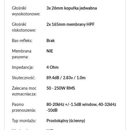
Głośniki
3x 26mm kopułka jedwabna
wysokotonowe:
Głośniki
2x 165mm membrany HPF
niskotonowe:
Bas-refleks:
Brak
Membrana
NIE
pasywna:
Impedancja:
4 Ohm
Skuteczność:
89.4dB / 2.83v / 1.0m
Zalecana moc
50 - 250W RMS
wzmacniacza:
Pasmo
80-20kHz +/-1.5dB window, 40-32kHz
przenoszenia:
-10dB
Typ montażu:
Prostokątny (ścienny)