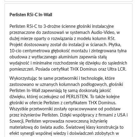
Perlisten R5i-C In-Wall
Perlisten R5i-C to 3-drożne ścienne głośniki instalacyjne
przeznaczone do zastosowań w systemach Audio-Video, w
dużej mierze oparty o rozwiązania z modelu kolumn R5t.
Projekt dostosowany został do instalacji w ścianach. Płytka,
10-cio centymetrowa głębokość montażu i zintegrowana tylna
obudowa z wytłaczanego aluminium zapewnia stałą
wydajność i minimalne rozchodzenie się dźwięku do sąsiednich
pomieszczeń. Posiada certyfikat THX Dominus oraz Ultra LCR.
Wykorzystując te same przetworniki i technologie, które
zastosowano w uznanych kolumnach podłogowych, głośniki
Perlisten In-Wall zapewniają tę samą doskonałą jakość
dźwięku, której oczekujesz od PERLISTEN. To także kolejne
głośniki w ofercie Perlisten z certyfikatem THX Dominus.
Wszystkie przetworniki zostały opracowywane od podstaw
przez inżynierów Perlisten. Dzięki współpracy z firmami z USA i
Szwecji, Perlisten wprowadza nowoczesną inżynierię
materiałową do świata audio. Światowej klasy konstrukcja to
efekt synergii wspólnej wiedzy i doświadczeń zdobytych w