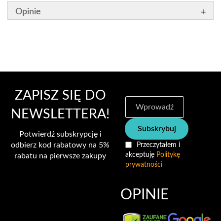
Opinie
ZAPISZ SIĘ DO
S
u
NEWSLETTERA!
b
Subskrybuj
s
Potwierdź subskrypcję i
k
odbierz kod rabatowy na 5%
Przeczytałem i
r
akceptuję
Politykę
rabatu na pierwsze zakupy
y
prywatności
b
u
j
OPINIE
n
a
s