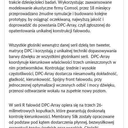
trakcie dziesięcioleci badań. Wykorzystując zaawansowane
modelowanie akustyczne firmy Comsol, przez 18 miesięcy
przeprowadzano żmudne symulacje i budowano kolejne
prototypy, by osiągnąć oczekiwaną, najwyższą jakość i
doprowadzić do powstania DPC-Array, czyli zgłoszonej do
opatentowania unikalnej konstrukcji falowodu.
Wszystkie głośniki wewnątrz danej serii dzielą ten tweeter,
matrycę DPC i korzystają z unikalnej techniki dopasowywania
barwy dźwięku ze wszystkimi głośnikami serii. DPC-Array
koordynuje kierunkowe właściwości trzech umieszczonych w
nim przetworników. Kontrolując średnie i wysokie
częstotliwości, DPC-Array dostarcza niesamowitą dokładność,
gładkość, kierunkowość. Spójny front falowodu, przy
jednoczesnej optymalizacji wczesnych odbić i mocy dźwięku,
przenosi odtwarzanie wokalu na zupełnie nowy poziom.
W serii R falowód DPC-Array opiera się na trzech 26-
milimetrowych kopułkach, które gwarantują doskonałą
kontrolę kierunkowości. Membrany Silk zostały opracowane
od podstaw pod kątem dostarczenia płynnej, bezwysiłkowej