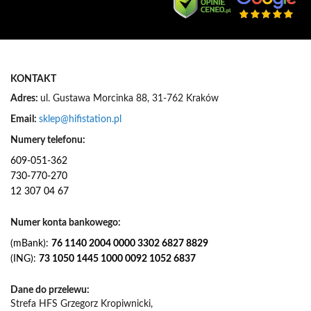
z
n
e
w
s
KONTAKT
l
e
Adres:
ul. Gustawa Morcinka 88, 31-762 Kraków
t
Email:
sklep@hifistation.pl
t
e
Numery telefonu:
r
609-051-362
:
730-770-270
12 307 04 67
Numer konta bankowego:
(mBank):
76 1140 2004 0000 3302 6827 8829
(ING):
73 1050 1445 1000 0092 1052 6837
Dane do przelewu:
Strefa HFS Grzegorz Kropiwnicki,