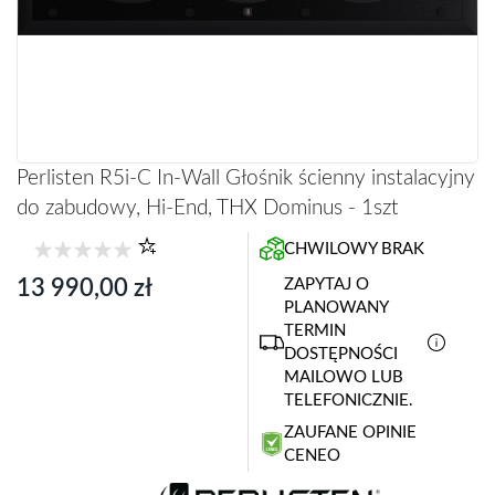
Przejdź
Perlisten R5i-C In-Wall Głośnik ścienny instalacyjny
na
do zabudowy, Hi-End, THX Dominus - 1szt
początek
galerii
CHWILOWY BRAK
13 990,00 zł
ZAPYTAJ O
PLANOWANY
TERMIN
DOSTĘPNOŚCI
MAILOWO LUB
TELEFONICZNIE.
ZAUFANE OPINIE
CENEO