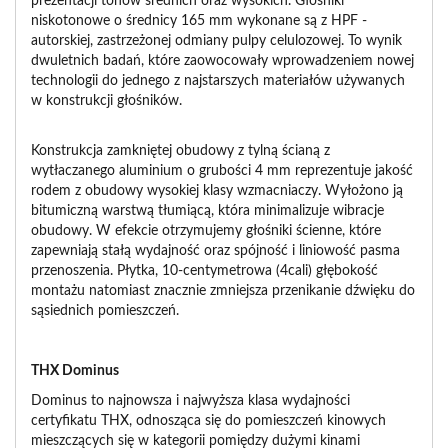
prezentacji tonów średnich oraz wysokich. Głośniki
niskotonowe o średnicy 165 mm wykonane są z HPF -
autorskiej, zastrzeżonej odmiany pulpy celulozowej. To wynik
dwuletnich badań, które zaowocowały wprowadzeniem nowej
technologii do jednego z najstarszych materiałów używanych
w konstrukcji głośników.
Konstrukcja zamkniętej obudowy z tylną ścianą z
wytłaczanego aluminium o grubości 4 mm reprezentuje jakość
rodem z obudowy wysokiej klasy wzmacniaczy. Wyłożono ją
bitumiczną warstwą tłumiącą, która minimalizuje wibracje
obudowy. W efekcie otrzymujemy głośniki ścienne, które
zapewniają stałą wydajność oraz spójność i liniowość pasma
przenoszenia. Płytka, 10-centymetrowa (4cali) głębokość
montażu natomiast znacznie zmniejsza przenikanie dźwięku do
sąsiednich pomieszczeń.
THX Dominus
Dominus to najnowsza i najwyższa klasa wydajności
certyfikatu THX, odnosząca się do pomieszczeń kinowych
mieszczących się w kategorii pomiędzy dużymi kinami