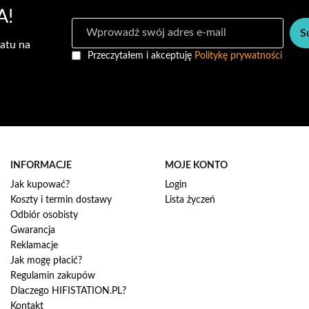
A!
S
S
u
atu na
b
Przeczytałem i akceptuję
Politykę prywatności
s
k
r
y
b
u
j
n
INFORMACJE
MOJE KONTO
a
Jak kupować?
Login
s
Koszty i termin dostawy
Lista życzeń
z
Odbiór osobisty
n
Gwarancja
e
w
Reklamacje
s
Jak mogę płacić?
l
Regulamin zakupów
e
Dlaczego HIFISTATION.PL?
t
Kontakt