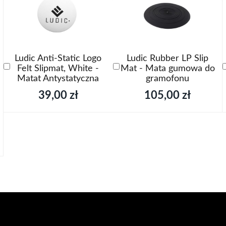
Ludic Anti-Static Logo
Ludic Rubber LP Slip
Dodaj
Dodaj
Felt Slipmat, White -
Mat - Mata gumowa do
do
do
Matat Antystatyczna
gramofonu
koszyka
koszyka
39,00 zł
105,00 zł