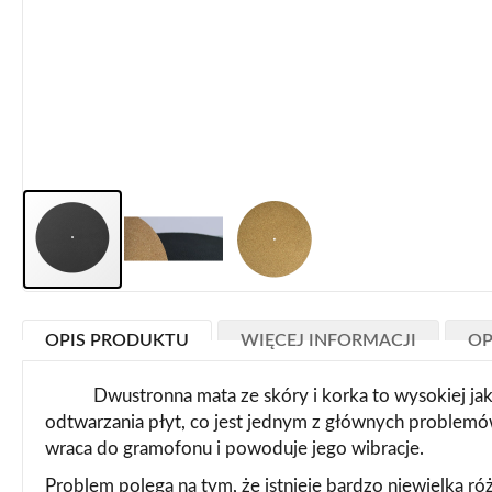
Przejdź
na
OPIS PRODUKTU
WIĘCEJ INFORMACJI
OP
początek
galerii
Dwustronna mata ze skóry i korka to wysokiej jakośc
odtwarzania płyt, co jest jednym z głównych problemów
wraca do gramofonu i powoduje jego wibracje.
Problem polega na tym, że istnieje bardzo niewielka 