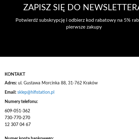
ZAPISZ SIĘ DO NEWSLETTER
Potwierdź subskrypcję i odbierz kod rabatowy na 5% rab
pierwsze zakupy
KONTAKT
Adres:
ul. Gustawa Morcinka 88, 31-762 Kraków
Email:
sklep@hifistation.pl
Numery telefonu:
609-051-362
730-770-270
12 307 04 67
Numer konta bankowego: