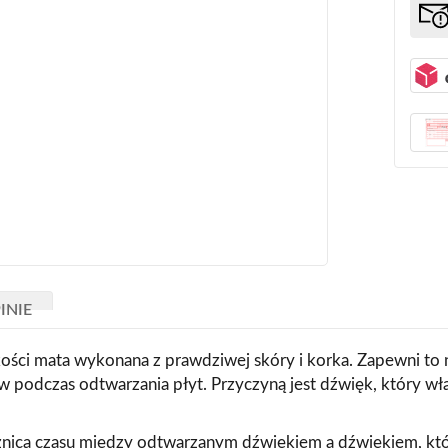
INIE
i mata wykonana z prawdziwej skóry i korka. Zapewni to n
 podczas odtwarzania płyt. Przyczyną jest dźwięk, który wł
różnica czasu między odtwarzanym dźwiękiem a dźwiękiem, kt