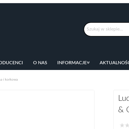
Szukaj
ODUCENCI
O NAS
INFORMACJE
AKTUALNOŚ
na i korkowa
Lu
& C