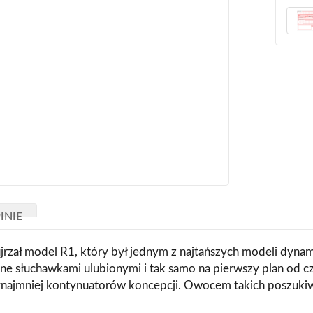
INIE
ujrzał model R1, który był jednym z najtańszych modeli dyn
ę one słuchawkami ulubionymi i tak samo na pierwszy plan od 
zynajmniej kontynuatorów koncepcji. Owocem takich poszuki