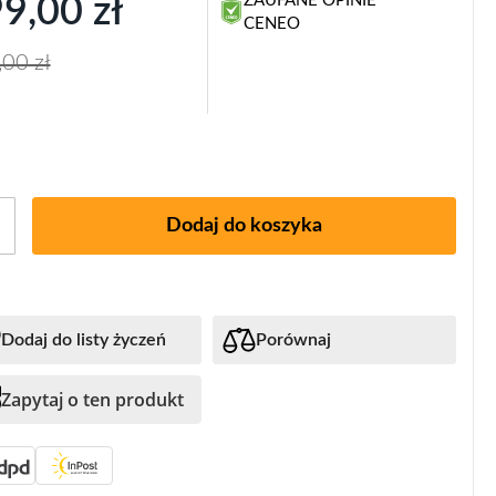
9,00 zł
ZAUFANE OPINIE
mocyjna
CENEO
00 zł
Dodaj do koszyka
Dodaj do listy życzeń
Porównaj
Zapytaj o ten produkt