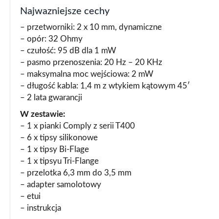
Najwazniejsze cechy
– przetworniki: 2 x 10 mm, dynamiczne
– opór: 32 Ohmy
– czułość: 95 dB dla 1 mW
– pasmo przenoszenia: 20 Hz – 20 KHz
– maksymalna moc wejściowa: 2 mW
– długość kabla: 1,4 m z wtykiem kątowym 45′
– 2 lata gwarancji
W zestawie:
– 1 x pianki Comply z serii T400
– 6 x tipsy silikonowe
– 1 x tipsy Bi-Flage
– 1 x tipsyu Tri-Flange
– przelotka 6,3 mm do 3,5 mm
– adapter samolotowy
– etui
– instrukcja