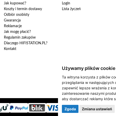
Jak kupować?
Login
s
Koszty i termin dostawy
Lista życzeń
z
Odbiór osobisty
n
Gwarancja
e
w
Reklamacje
s
Jak mogę płacić?
l
Regulamin zakupów
e
Dlaczego HIFISTATION.PL?
t
Kontakt
t
e
r
:
Używamy plików cookie
Ta witryna korzysta z plików co
przeglądania w następujących 
zapewnić lepsze wrażenia z kor
zainteresowanie naszymi produk
aby dostarczać reklamy które s
Zgoda
Zmiana ustawień