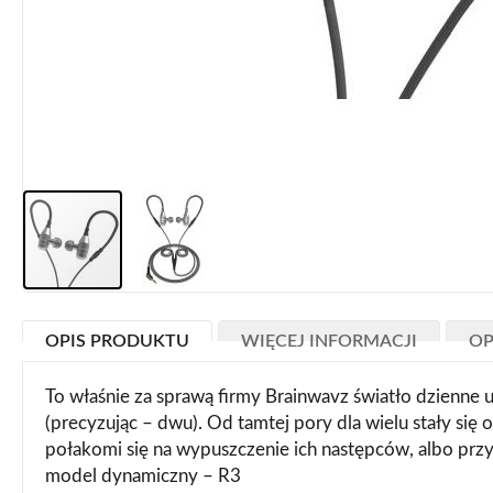
Przejdź
na
OPIS PRODUKTU
WIĘCEJ INFORMACJI
OP
początek
galerii
To właśnie za sprawą firmy Brainwavz światło dzienne 
(precyzując – dwu). Od tamtej pory dla wielu stały si
połakomi się na wypuszczenie ich następców, albo pr
model dynamiczny – R3