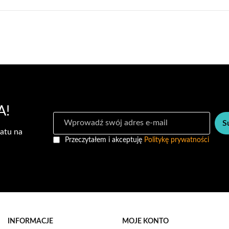
A!
S
S
u
atu na
b
Przeczytałem i akceptuję
Politykę prywatności
s
k
r
y
b
u
j
n
INFORMACJE
MOJE KONTO
a